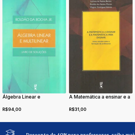
Álgebra Linear e
A Matemática a ensinar e a
Multilinear: Livro de
Matemática para ensinar:
R$
94,00
R$
31,00
Soluções
novos estudos sobre a
formação de professores
Desconto de 40%para professores, saiba mai