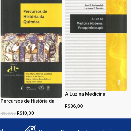
A Luz na Medicina
Moderna:
Percursos de História da
R$
36,00
Fotoquimioterapia
Química
R$
10,00
R$
50,00
s!