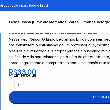
trega rápida para todo o Brasil.
Home
Física
Química
Matemática
Exatas
Humanas
Biológi
Histórias de um Professor Feliz
Nesse livro, Nelson Orlando Beltran nos brinda com seis pequ
nos transmitem o entusiasmo de um professor que, mesmo d
o seu ofício, refletindo sua própria jornada e buscando re
história de vida aqui relatados, para além de entreteniment
sobre engajamento e compromisso com a educação químic
R$
33,00
Em estoque
ADICIONAR