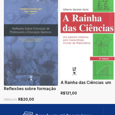
A Rainha das Ciências: um
passeio histórico pelo
Reflexões sobre formação
R$
121,00
maravilhoso mundo da
de professores e educação
Matemática
R$
20,00
química: contribuições de
R$
82,00
um programa de pós-
graduação em química