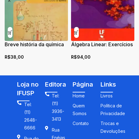
Breve história da química
Álgebra Linear: Exercícios
R$
38,00
R$
94,00
Loja no
Editora
Página
Links
IFUSP
Tel:
Home
Livros
(11)
Tel:
Quem
Política de
3936-
(11)
Somos
Privacidade
3413
2648-
Contato
Trocas e
6666
Rua
Devoluções
Enéias
Rua do