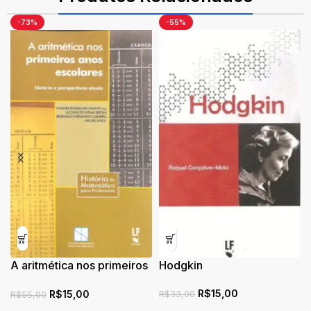
-73%
-55%
A aritmética nos primeiros
Hodgkin
anos escolares: história e
R$
15,00
R$
15,00
perspectivas atuais
R$
33,00
R$
55,00