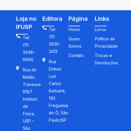
Loja no
Editora
Página
Links
IFUSP
Tel:
Home
Livros
(11)
Tel:
Quem
Política de
3936-
(11)
Somos
Privacidade
3413
2648-
Contato
Trocas e
6666
Rua
Devoluções
Enéias
Rua do
Luís
Matão.
Carlos
Travessa
Barbanti,
R187
193
Instituto
Freguesia
de
do Ó, São
Física,
Paulo/SP
USP –
São