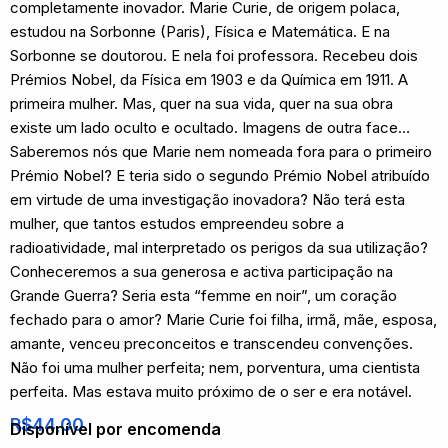
completamente inovador. Marie Curie, de origem polaca,
estudou na Sorbonne (Paris), Física e Matemática. E na
Sorbonne se doutorou. E nela foi professora. Recebeu dois
Prémios Nobel, da Física em 1903 e da Química em 1911. A
primeira mulher. Mas, quer na sua vida, quer na sua obra
existe um lado oculto e ocultado. Imagens de outra face…
Saberemos nós que Marie nem nomeada fora para o primeiro
Prémio Nobel? E teria sido o segundo Prémio Nobel atribuído
em virtude de uma investigação inovadora? Não terá esta
mulher, que tantos estudos empreendeu sobre a
radioatividade, mal interpretado os perigos da sua utilização?
Conheceremos a sua generosa e activa participação na
Grande Guerra? Seria esta “femme en noir”, um coração
fechado para o amor? Marie Curie foi filha, irmã, mãe, esposa,
amante, venceu preconceitos e transcendeu convenções.
Não foi uma mulher perfeita; nem, porventura, uma cientista
perfeita. Mas estava muito próximo de o ser e era notável.
R$
44,00
Disponível por encomenda