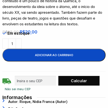
conteúdo e um pouco de história da Química, o
desenvolvimento da ideia sobre o átomo, até o início do
século XX, vai sendo apresentado. Também fazem parte do
livro, peças de teatro, jogos e questões que desafiam e
envolvem os estudantes na leitura dos textos.
R$
20,00
R$
88,00
Em estoque
ADICIONAR AO CARRINHO
Não sei meu CEP
Informações
Autor: Roque, Nidia Franca (Autor)