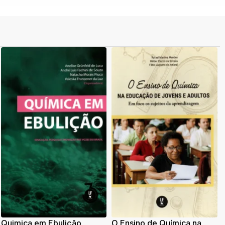
Quimica em Ebulição
O Ensino de Química na