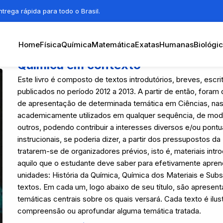
trega rápida para todo o Brasil.
Home
Física
Química
Matemática
Exatas
Humanas
Biológi
Química em contexto
Este livro é composto de textos introdutórios, breves, escri
publicados no período 2012 a 2013. A partir de então, fora
de apresentação de determinada temática em Ciências, nas 
academicamente utilizados em qualquer sequência, de mod
outros, podendo contribuir a interesses diversos e/ou pontua
instrucionais, se poderia dizer, a partir dos pressupostos d
tratarem-se de organizadores prévios, isto é, materiais in
aquilo que o estudante deve saber para efetivamente aprend
unidades: História da Química, Química dos Materiais e Sub
textos. Em cada um, logo abaixo de seu título, são apresent
temáticas centrais sobre os quais versará. Cada texto é il
compreensão ou aprofundar alguma temática tratada.