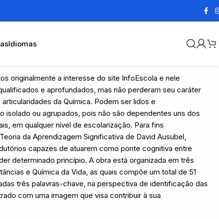
cas
Idiomas
tos originalmente a interesse do site InfoEscola e nele
m qualificados e aprofundados, mas não perderam seu caráter
articularidades da Química. Podem ser lidos e
o isolado ou agrupados, pois não são dependentes uns dos
is, em qualquer nível de escolarização. Para fins
a Teoria da Aprendizagem Significativa de David Ausubel,
trodutórios capazes de atuarem como ponte cognitiva entre
er determinado princípio. A obra está organizada em três
stâncias e Química da Vida, as quais compõe um total de 51
adas três palavras-chave, na perspectiva de identificação das
ustrado com uma imagem que visa contribuir à sua