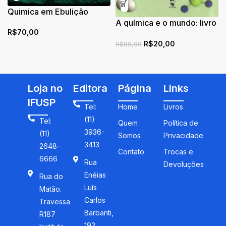
Quimica em Ebulição
A química e o mundo: livro
R$
70,00
2: a vida
R$
20,00
R$
88,00
Loja no
Editora
Página
Links
IFUSP
Tel:
Home
Livros
(11)
Tel:
Quem
Política de
3936-
(11)
Somos
Privacidade
3413
2648-
Contato
Trocas e
6666
Rua
Devoluções
Enéias
Rua do
Luís
Matão.
Carlos
Travessa
Barbanti,
R187
193