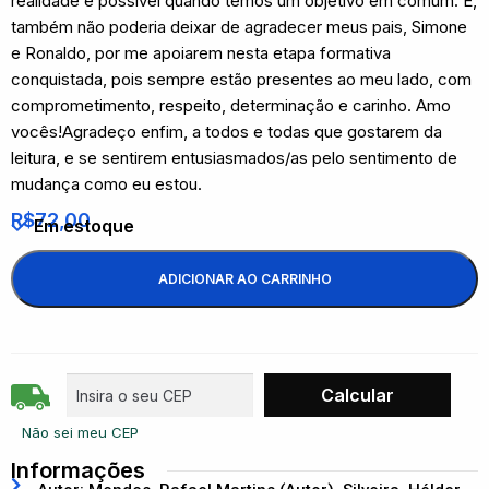
realidade é possível quando temos um objetivo em comum. E,
também não poderia deixar de agradecer meus pais, Simone
e Ronaldo, por me apoiarem nesta etapa formativa
conquistada, pois sempre estão presentes ao meu lado, com
comprometimento, respeito, determinação e carinho. Amo
vocês!Agradeço enfim, a todos e todas que gostarem da
leitura, e se sentirem entusiasmados/as pelo sentimento de
mudança como eu estou.
R$
72,00
Em estoque
ADICIONAR AO CARRINHO
Não sei meu CEP
Informações