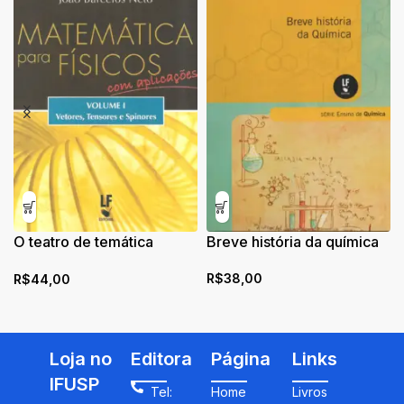
O teatro de temática
Breve história da química
científica na formação de
R$
38,00
R$
44,00
professores de Química
Loja no
Editora
Página
Links
IFUSP
Tel:
Home
Livros