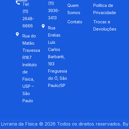
(11)
Tel:
Quem
Política de
3936-
(11)
Somos
Privacidade
3413
2648-
Contato
Trocas e
6666
Rua
Devoluções
Enéias
Rua do
Luís
Matão.
Carlos
Travessa
Barbanti,
R187
193
Instituto
Freguesia
de
do Ó, São
Física,
Paulo/SP
USP –
São
Paulo
Livraria da Física © 2026 Todos os direitos reservados. By