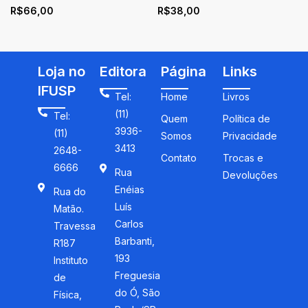
R$
66,00
R$
38,00
enfoque ciência,
tecnologia e sociedade:
perspectivas para a
formação profissional
Loja no
Editora
Página
Links
IFUSP
Tel:
Home
Livros
(11)
Tel:
Quem
Política de
3936-
(11)
Somos
Privacidade
3413
2648-
Contato
Trocas e
6666
Rua
Devoluções
Enéias
Rua do
Luís
Matão.
Carlos
Travessa
Barbanti,
R187
193
Instituto
Freguesia
de
do Ó, São
Física,