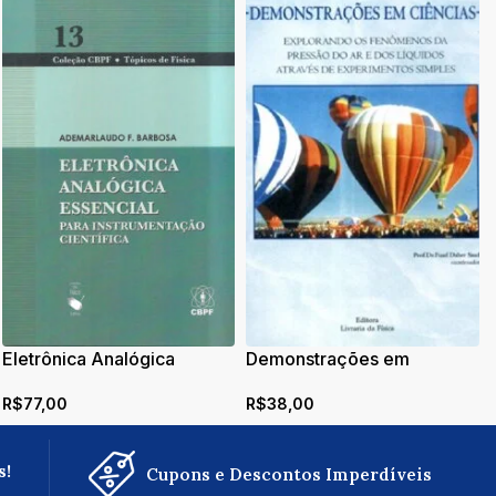
Eletrônica Analógica
Demonstrações em
Essencial: Para
Ciências: Explorando
R$
77,00
R$
38,00
Instrumentação Científica
fenômenos da pressão do
ar e dos líquidos através de
experimentos simples
s!
Cupons e Descontos Imperdíveis