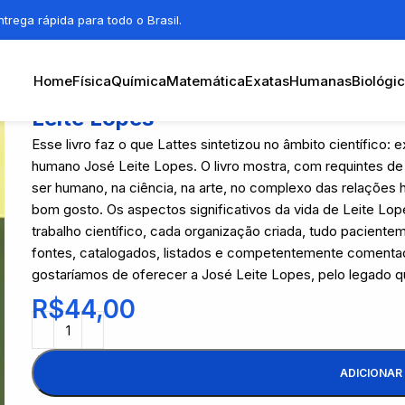
trega rápida para todo o Brasil.
Home
Física
Química
Matemática
Exatas
Humanas
Biológi
Leite Lopes
Esse livro faz o que Lattes sintetizou no âmbito científico:
humano José Leite Lopes. O livro mostra, com requintes de f
ser humano, na ciência, na arte, no complexo das relações
bom gosto. Os aspectos significativos da vida de Leite Lope
trabalho científico, cada organização criada, tudo pacie
fontes, catalogados, listados e competentemente comentad
gostaríamos de oferecer a José Leite Lopes, pelo legado q
R$
44,00
ADICIONAR