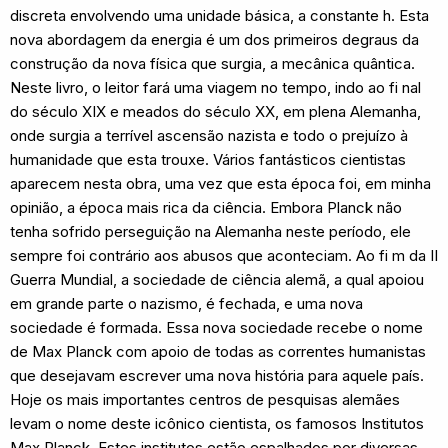
discreta envolvendo uma unidade básica, a constante h. Esta
nova abordagem da energia é um dos primeiros degraus da
construção da nova física que surgia, a mecânica quântica.
Neste livro, o leitor fará uma viagem no tempo, indo ao fi nal
do século XIX e meados do século XX, em plena Alemanha,
onde surgia a terrível ascensão nazista e todo o prejuízo à
humanidade que esta trouxe. Vários fantásticos cientistas
aparecem nesta obra, uma vez que esta época foi, em minha
opinião, a época mais rica da ciência. Embora Planck não
tenha sofrido perseguição na Alemanha neste período, ele
sempre foi contrário aos abusos que aconteciam. Ao fi m da II
Guerra Mundial, a sociedade de ciência alemã, a qual apoiou
em grande parte o nazismo, é fechada, e uma nova
sociedade é formada. Essa nova sociedade recebe o nome
de Max Planck com apoio de todas as correntes humanistas
que desejavam escrever uma nova história para aquele país.
Hoje os mais importantes centros de pesquisas alemães
levam o nome deste icônico cientista, os famosos Institutos
Max Planck. Estes institutos estão espalhados por diversas