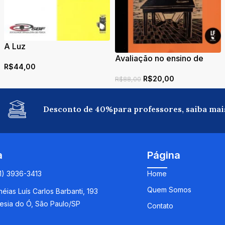
A Luz
Avaliação no ensino de
R$
44,00
ciências: práticas docentes
R$
20,00
e “escuta” a professores
R$
88,00
Desconto de 40%para professores, saiba mai
a
Página
11) 3936-3413
Home
Quem Somos
éias Luís Carlos Barbanti, 193
esia do Ó, São Paulo/SP
Contato