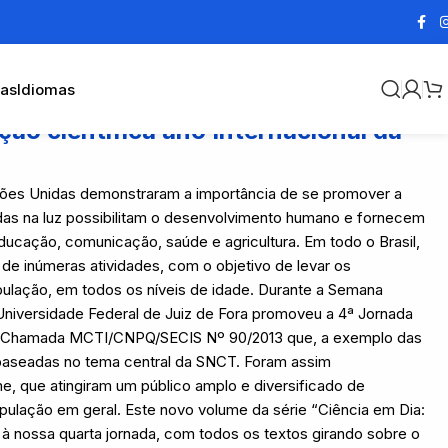
cas
Idiomas
ção cientifica ano Internacional da
ções Unidas demonstraram a importância de se promover a
as na luz possibilitam o desenvolvimento humano e fornecem
ducação, comunicação, saúde e agricultura. Em todo o Brasil,
de inúmeras atividades, com o objetivo de levar os
ulação, em todos os níveis de idade. Durante a Semana
 Universidade Federal de Juiz de Fora promoveu a 4ª Jornada
 da Chamada MCTI/CNPQ/SECIS Nº 90/2013 que, a exemplo das
 baseadas no tema central da SNCT. Foram assim
e, que atingiram um público amplo e diversificado de
pulação em geral. Este novo volume da série “Ciência em Dia:
e à nossa quarta jornada, com todos os textos girando sobre o