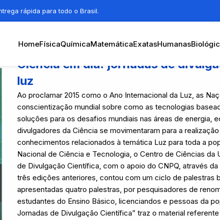
trega rápida para todo o Brasil.
Home
Física
Química
Matemática
Exatas
Humanas
Biológi
Ciência em dia: jornadas de divulga
luz
Ao proclamar 2015 como o Ano Internacional da Luz, as Na
conscientização mundial sobre como as tecnologias basead
soluções para os desafios mundiais nas áreas de energia, e
divulgadores da Ciência se movimentaram para a realização 
conhecimentos relacionados à temática Luz para toda a pop
Nacional de Ciência e Tecnologia, o Centro de Ciências da
de Divulgação Científica, com o apoio do CNPQ, através
três edições anteriores, contou com um ciclo de palestras
apresentadas quatro palestras, por pesquisadores de renom
estudantes do Ensino Básico, licenciandos e pessoas da po
Jornadas de Divulgação Científica” traz o material referent