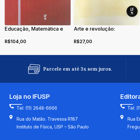
Educação, Matemática e
Arte e revolução:
Sociedade
maximalista
R$
104,00
R$
27,00
Parcele em até 3x sem juros.
Loja no IFUSP
Editor
Tel: (11) 2648-6666
Tel: (
Rua do Matão. Travessa R187
Rua En
Instituto de Física, USP – São Paulo
Fregu