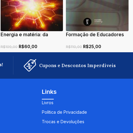
Energia e matéria: da
Formação de Educadores
fundamentação conceitual
em Ciências e Matemática:
R$
60,00
R$
25,00
às aplicações tecnológicas
Estreitando as relações
R$
109,00
R$
110,00
entre ensino e pesquisa:
Volume 2
s!
Cupons e Descontos Imperdíveis
Links
Livros
Política de Privacidade
Trocas e Devoluções