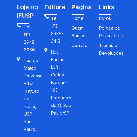
Loja no
Editora
Página
Links
IFUSP
Tel:
Home
Livros
(11)
Tel:
Quem
Política de
3936-
(11)
Somos
Privacidade
3413
2648-
Contato
Trocas e
6666
Rua
Devoluções
Enéias
Rua do
Luís
Matão.
Carlos
Travessa
Barbanti,
R187
193
Instituto
Freguesia
de
do Ó, São
Física,
Paulo/SP
USP –
São
Paulo