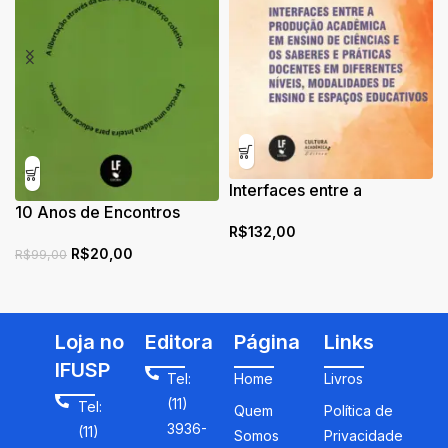
Interfaces entre a
10 Anos de Encontros
produção acadêmica em
R$
132,00
Universidade Escola:
ensino de ciências e os
R$
20,00
Ciências da Natureza e
saberes e práticas
R$
99,00
Matemática
docentes em diferentes
níveis, modalidades de
ensino e espaços
Loja no
Editora
Página
Links
educativos
IFUSP
Tel:
Home
Livros
(11)
Tel:
Quem
Política de
3936-
(11)
Somos
Privacidade