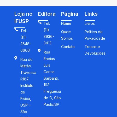
Loja no
Editora
Página
Links
IFUSP
Tel:
Home
Livros
(11)
Tel:
Quem
Política de
3936-
(11)
Somos
Privacidade
3413
2648-
Contato
Trocas e
6666
Rua
Devoluções
Enéias
Rua do
Luís
Matão.
Carlos
Travessa
Barbanti,
R187
193
Instituto
Freguesia
de
do Ó, São
Física,
Paulo/SP
USP –
São