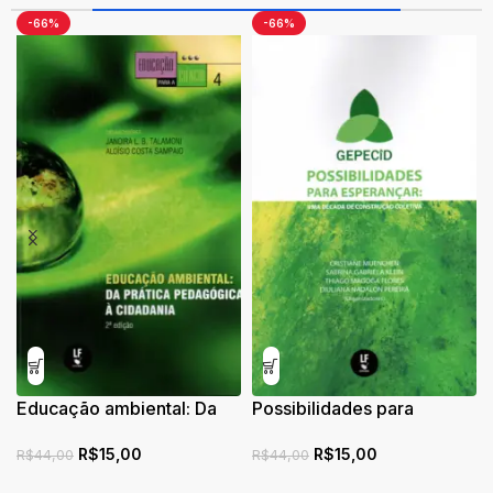
-66%
-66%
Educação ambiental: Da
Possibilidades para
prática pedagógica à
esperançar: uma década
R$
15,00
R$
15,00
cidadania
de construção coletiva
R$
44,00
R$
44,00