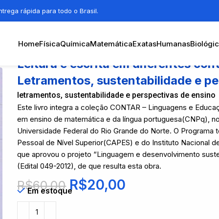
trega rápida para todo o Brasil.
Home
Física
Química
Matemática
Exatas
Humanas
Biológi
Leitura e escrita em diferentes co
Letramentos, sustentabilidade e pe
letramentos, sustentabilidade e perspectivas de ensino
Este livro integra a coleção CONTAR – Linguagens e Educa
em ensino de matemática e da língua portuguesa(CNPq), no
Universidade Federal do Rio Grande do Norte. O Programa
Pessoal de Nível Superior(CAPES) e do Instituto Nacional d
que aprovou o projeto “Linguagem e desenvolvimento susten
(Edital 049-2012), de que resulta esta obra.
R$
20,00
R$
60,00
Em estoque