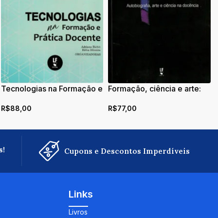
Tecnologias na Formação e
Formação, ciência e arte:
Prática Docente
(autobiografia, arte e
R$
88,00
R$
77,00
ciência na docência)
s!
Cupons e Descontos Imperdíveis
Links
Livros