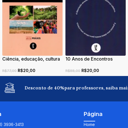
Ciência, educação, cultura
10 Anos de Encontros
e desenvolvimento:
Universidade Escola:
R$
20,00
R$
20,00
conexões entre políticas
Linguagens e Humanidades
R$
77,00
R$
88,00
públicas e organização
social
Desconto de 40%para professores, saiba mai
a
Página
11) 3936-3413
Home