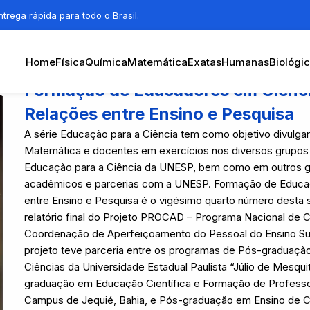
trega rápida para todo o Brasil.
Home
Física
Química
Matemática
Exatas
Humanas
Biológi
Formação de Educadores em Ciênci
Relações entre Ensino e Pesquisa
A série Educação para a Ciência tem como objetivo divulgar
Matemática e docentes em exercícios nos diversos grupo
Educação para a Ciência da UNESP, bem como em outros gr
acadêmicos e parcerias com a UNESP. Formação de Educado
entre Ensino e Pesquisa é o vigésimo quarto número desta s
relatório final do Projeto PROCAD – Programa Nacional de
Coordenação de Aperfeiçoamento do Pessoal do Ensino Sup
projeto teve parceria entre os programas de Pós-graduaçã
Ciências da Universidade Estadual Paulista “Júlio de Mesq
graduação em Educação Científica e Formação de Professo
Campus de Jequié, Bahia, e Pós-graduação em Ensino de Ci