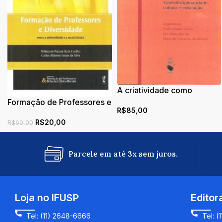
A criatividade como
destino:
Formação de Professores e
R$
85,00
transdisciplinariedade,
Diversidade: entre a
cultura e educação
R$
20,00
universidade e a escola
R$
60,00
básica
Parcele em até 3x sem juros.
Loja no IFUSP
Editor
Tel: (11) 2648-6666
Tel: (