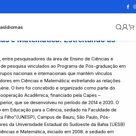
cas
Idiomas
as e Matemática: Estreitando as
, entre pesquisadores da área de Ensino de Ciências e
s de pesquisa vinculados ao Programa de Pós-graduação em
upos nacionais e internacionais que mantém vínculos
res em Ciências e Matemática: estreitando as relações
érie. O livro foi concebido e organizado como parte do
 Cooperação Acadêmica, financiado pela Capes –
erior, que se desenvolveu no período de 2014 e 2020. O
o em Educação para a Ciência, sediado na Faculdade de
uita Filho”(UNESP), Campus de Bauru, São Paulo, Pós-
res da Universidade Estadual do Sudoeste da Bahia (UESB)
ências e Matemática, iniciado em 2008. e sediado em