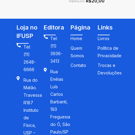
R$
20,00
R$
20,00
científica: propostas
ciências e matem
R$
80,00
R$
132,00
inovadoras para um
uma homenagem
currículo interdisciplinar
Bernard Charlot
Loja no
Editora
Página
Links
IFUSP
Tel:
Home
Livros
(11)
Tel:
Quem
Política de
3936-
(11)
Somos
Privacidade
3413
2648-
Contato
Trocas e
6666
Rua
Devoluções
Enéias
Rua do
Luís
Matão.
Carlos
Travessa
Barbanti,
R187
193
Instituto
Freguesia
de
do Ó, São
Física,
Paulo/SP
USP –