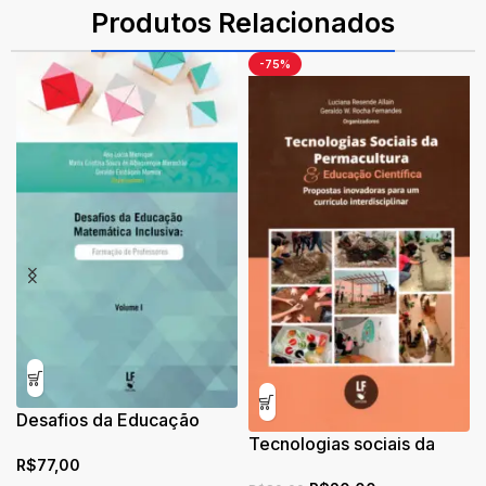
Produtos Relacionados
-75%
-85%
Educação
lusiva:
Tecnologias sociais da
A questão do se
Professores
permacultura e educação
pesquisas em en