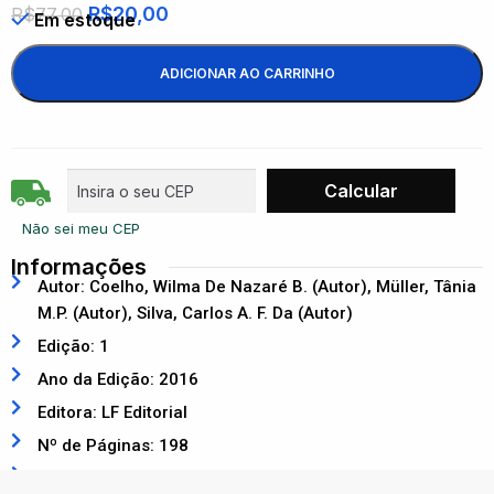
R$
20,00
R$
77,00
Em estoque
ADICIONAR AO CARRINHO
Não sei meu CEP
Informações
Autor: Coelho, Wilma De Nazaré B. (Autor), Müller, Tânia
M.P. (Autor), Silva, Carlos A. F. Da (Autor)
Edição: 1
Ano da Edição: 2016
Editora: LF Editorial
Nº de Páginas: 198
ISBN: 9788578613457