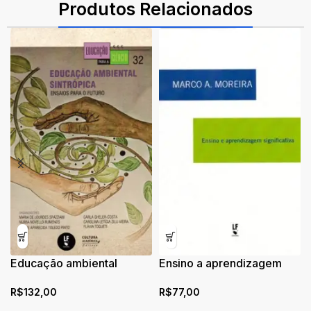
Produtos Relacionados
Educação ambiental
Ensino a aprendizagem
sintrópica: ensaios para o
significativa
R$
132,00
R$
77,00
futuro