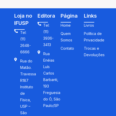
Loja no
Editora
Página
Links
IFUSP
Tel:
Home
Livros
(11)
Tel:
Quem
Política de
3936-
(11)
Somos
Privacidade
3413
2648-
Contato
Trocas e
6666
Rua
Devoluções
Enéias
Rua do
Luís
Matão.
Carlos
Travessa
Barbanti,
R187
193
Instituto
Freguesia
de
do Ó, São
Física,
Paulo/SP
USP –
São