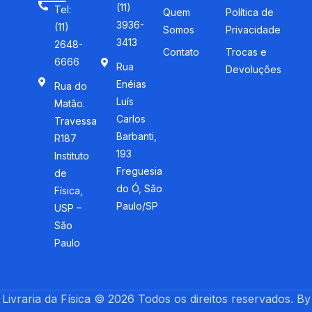
(11)
Tel:
Quem
Política de
3936-
(11)
Somos
Privacidade
3413
2648-
Contato
Trocas e
6666
Rua
Devoluções
Enéias
Rua do
Luís
Matão.
Carlos
Travessa
Barbanti,
R187
193
Instituto
Freguesia
de
do Ó, São
Física,
Paulo/SP
USP –
São
Paulo
Livraria da Física © 2026 Todos os direitos reservados. By