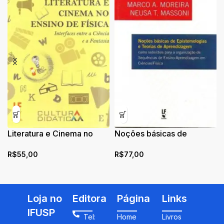
Literatura e Cinema no
Noções básicas de
Ensino de Física:
Epistemologias e Teorias
R$
55,00
R$
77,00
Interfaces entre a Ciência
de Aprendizagem como
e a Fantasia
subsídios para a
organização de
Sequências de Ensino-
Loja no
Editora
Página
Links
Aprendizagem em
Ciências/Física
IFUSP
Tel:
Home
Livros