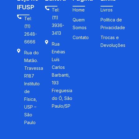
IFUSP
Tel:
Home
Livros
(11)
Tel:
Quem
Política de
3936-
(11)
Somos
Privacidade
3413
2648-
Contato
Trocas e
6666
Rua
Devoluções
Enéias
Rua do
Luís
Matão.
Carlos
Travessa
Barbanti,
R187
193
Instituto
Freguesia
de
do Ó, São
Física,
Paulo/SP
USP –
São
Paulo