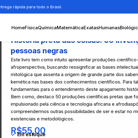
trega rápida para todo o Brasil.
Home
Física
Química
Matemática
Exatas
Humanas
Biológi
História preta das coisas: 50 Inven
pessoas negras
Este livro tem como intuito apresentar produções científi
afroperspectiva, buscando ressignificar as bases intelectua
mitológica que assenta a origem de grande parte dos sabere
kemética nas bases dos conhecimentos científicos. Para tal
fundamentais para o entendimento deste apagamento históri
Bem como, destaco 50 produções científicas pretas que f
impulsionado pela ciência e tecnologia africana e afrodias
compreendermos outras possibilidades de ser e estar no mu
existenciais e metodológicos.
R$
55,00
Em estoque