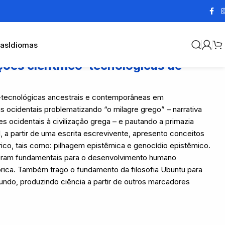
cas
Idiomas
ções científico-tecnológicas de
co-tecnológicas ancestrais e contemporâneas em
is ocidentais problematizando “o milagre grego” – narrativa
s ocidentais à civilização grega – e pautando a primazia
, a partir de uma escrita escrevivente, apresento conceitos
co, tais como: pilhagem epistêmica e genocídio epistêmico.
oram fundamentais para o desenvolvimento humano
pórica. Também trago o fundamento da filosofia Ubuntu para
ndo, produzindo ciência a partir de outros marcadores