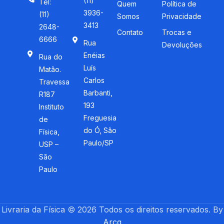
(11)
Tel:
Quem
Política de
3936-
(11)
Somos
Privacidade
3413
2648-
Contato
Trocas e
6666
Rua
Devoluções
Enéias
Rua do
Luís
Matão.
Carlos
Travessa
Barbanti,
R187
193
Instituto
Freguesia
de
do Ó, São
Física,
Paulo/SP
USP –
São
Paulo
Livraria da Física © 2026 Todos os direitos reservados. By
Arcq