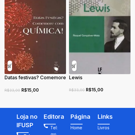
Datas festivas? Comemore
Lewis
com química!
R$
15,00
R$
15,00
R$
33,00
R$
33,00
Loja no
Editora
Página
Links
IFUSP
Tel:
Home
Livros