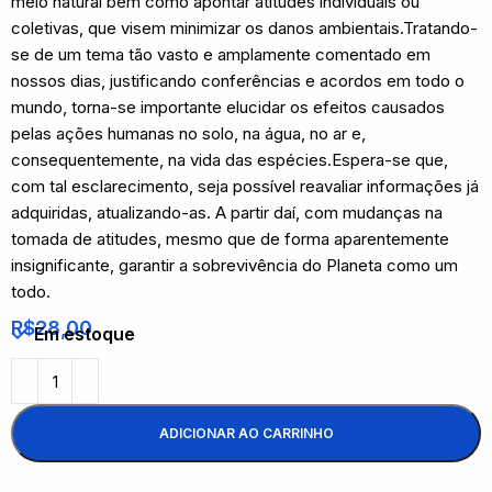
meio natural bem como apontar atitudes individuais ou
coletivas, que visem minimizar os danos ambientais.Tratando-
se de um tema tão vasto e amplamente comentado em
nossos dias, justificando conferências e acordos em todo o
mundo, torna-se importante elucidar os efeitos causados
pelas ações humanas no solo, na água, no ar e,
consequentemente, na vida das espécies.Espera-se que,
com tal esclarecimento, seja possível reavaliar informações já
adquiridas, atualizando-as. A partir daí, com mudanças na
tomada de atitudes, mesmo que de forma aparentemente
insignificante, garantir a sobrevivência do Planeta como um
todo.
R$
28,00
Em estoque
ADICIONAR AO CARRINHO