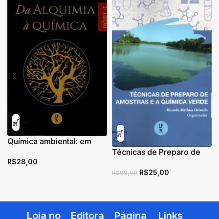
Química ambiental: em
benefício da Natureza
Técnicas de Preparo de
R$
28,00
Amostras e a Química
R$
25,00
Verde
R$
99,00
Loja no
Editora
Página
Links