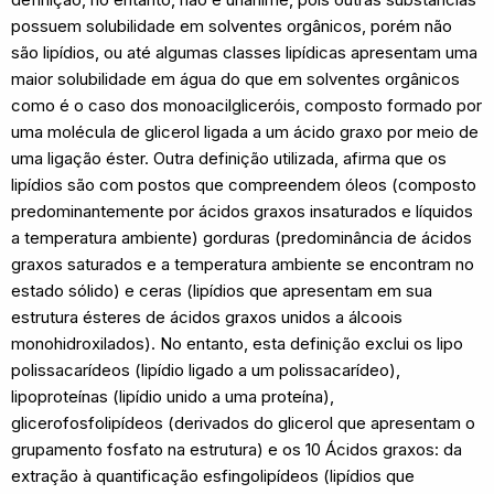
possuem solubilidade em solventes orgânicos, porém não
são lipídios, ou até algumas classes lipídicas apresentam uma
maior solubilidade em água do que em solventes orgânicos
como é o caso dos monoacilgliceróis, composto formado por
uma molécula de glicerol ligada a um ácido graxo por meio de
uma ligação éster. Outra definição utilizada, afirma que os
lipídios são com postos que compreendem óleos (composto
predominantemente por ácidos graxos insaturados e líquidos
a temperatura ambiente) gorduras (predominância de ácidos
graxos saturados e a temperatura ambiente se encontram no
estado sólido) e ceras (lipídios que apresentam em sua
estrutura ésteres de ácidos graxos unidos a álcoois
monohidroxilados). No entanto, esta definição exclui os lipo
polissacarídeos (lipídio ligado a um polissacarídeo),
lipoproteínas (lipídio unido a uma proteína),
glicerofosfolipídeos (derivados do glicerol que apresentam o
grupamento fosfato na estrutura) e os 10 Ácidos graxos: da
extração à quantificação esfingolipídeos (lipídios que