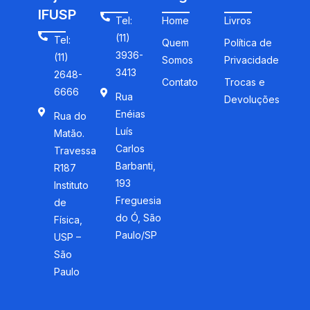
IFUSP
Tel:
Home
Livros
(11)
Tel:
Quem
Política de
3936-
(11)
Somos
Privacidade
3413
2648-
Contato
Trocas e
6666
Rua
Devoluções
Enéias
Rua do
Luís
Matão.
Carlos
Travessa
Barbanti,
R187
193
Instituto
Freguesia
de
do Ó, São
Física,
Paulo/SP
USP –
São
Paulo