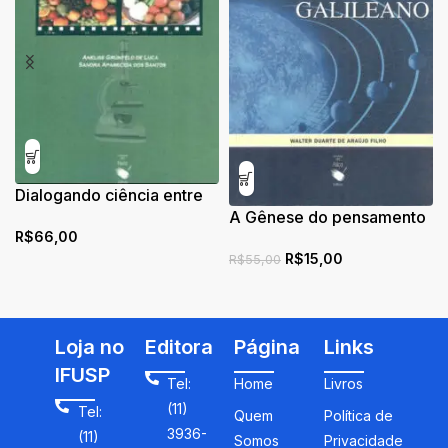
Dialogando ciência entre
sabores, odores e aromas:
A Gênese do pensamento
R$
66,00
contextualizando
galileano
R$
15,00
alimentos química e
R$
55,00
biologicamente
Loja no
Editora
Página
Links
IFUSP
Tel:
Home
Livros
(11)
Tel:
Quem
Política de
3936-
(11)
Somos
Privacidade