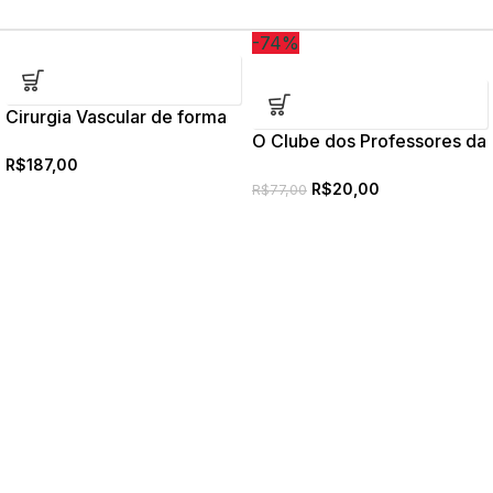
-74%
Cirurgia Vascular de forma
prática e para concurso
O Clube dos Professores da
USP: Origens e Desígnios
R$
187,00
R$
20,00
R$
77,00