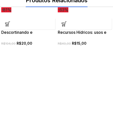
Produtos Relacionados
-81%
-63%
Descortinando e
Recursos Hídricos: usos e
desconstruindo olhares e
manejos
leituras sobre Walter
R$
20,00
R$
15,00
R$
104,00
R$
40,00
Benjamim