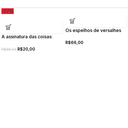
-77%
Os espelhos de versalhes
A assinatura das coisas:
Peirce e a literatura
R$
66,00
R$
20,00
R$
88,00