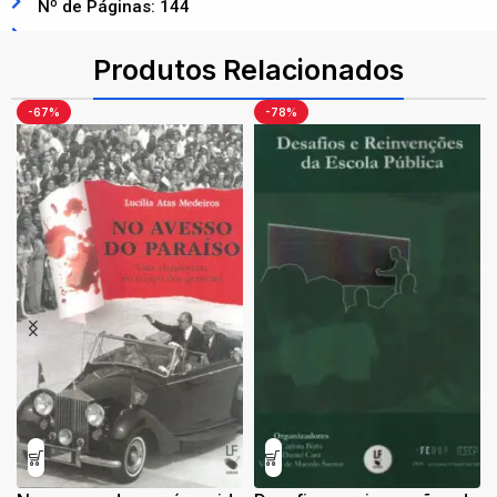
Nº de Páginas: 144
ISBN: 9788578615642
Produtos Relacionados
-67%
-78%