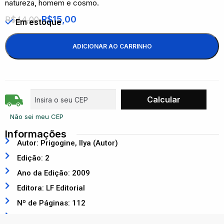
natureza, homem e cosmo.
R$
15,00
R$
44,00
Em estoque
ADICIONAR AO CARRINHO
Não sei meu CEP
Informações
Autor: Prigogine, Ilya (Autor)
Edição: 2
Ano da Edição: 2009
Editora: LF Editorial
Nº de Páginas: 112
ISBN: 9788578610258