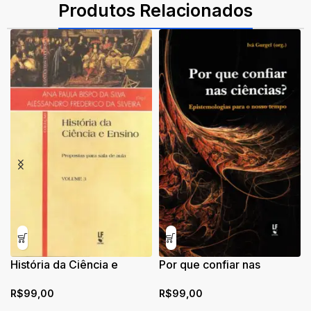
Produtos Relacionados
História da Ciência e
Por que confiar nas
Ensino: Propostas para
ciências?: Epistemologias
R$
99,00
R$
99,00
sala de aula
para o nosso tempo