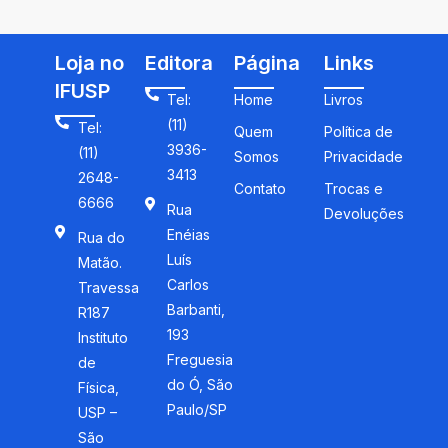
Loja no
Editora
Página
Links
IFUSP
Tel:
Home
Livros
(11)
Tel:
Quem
Política de
3936-
(11)
Somos
Privacidade
3413
2648-
Contato
Trocas e
6666
Rua
Devoluções
Enéias
Rua do
Luís
Matão.
Carlos
Travessa
Barbanti,
R187
193
Instituto
Freguesia
de
do Ó, São
Física,
Paulo/SP
USP –
São