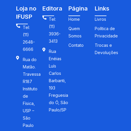
Loja no
Editora
Página
Links
IFUSP
Tel:
Home
Livros
(11)
Tel:
Quem
Política de
3936-
(11)
Somos
Privacidade
3413
2648-
Contato
Trocas e
6666
Rua
Devoluções
Enéias
Rua do
Luís
Matão.
Carlos
Travessa
Barbanti,
R187
193
Instituto
Freguesia
de
do Ó, São
Física,
Paulo/SP
USP –
São
Paulo