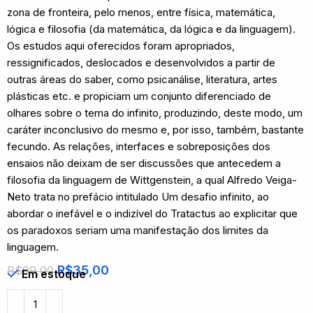
zona de fronteira, pelo menos, entre física, matemática,
lógica e filosofia (da matemática, da lógica e da linguagem).
Os estudos aqui oferecidos foram apropriados,
ressignificados, deslocados e desenvolvidos a partir de
outras áreas do saber, como psicanálise, literatura, artes
plásticas etc. e propiciam um conjunto diferenciado de
olhares sobre o tema do infinito, produzindo, deste modo, um
caráter inconclusivo do mesmo e, por isso, também, bastante
fecundo. As relações, interfaces e sobreposições dos
ensaios não deixam de ser discussões que antecedem a
filosofia da linguagem de Wittgenstein, a qual Alfredo Veiga-
Neto trata no prefácio intitulado Um desafio infinito, ao
abordar o inefável e o indizível do Tratactus ao explicitar que
os paradoxos seriam uma manifestação dos limites da
linguagem.
R$
35,00
R$
99,00
Em estoque