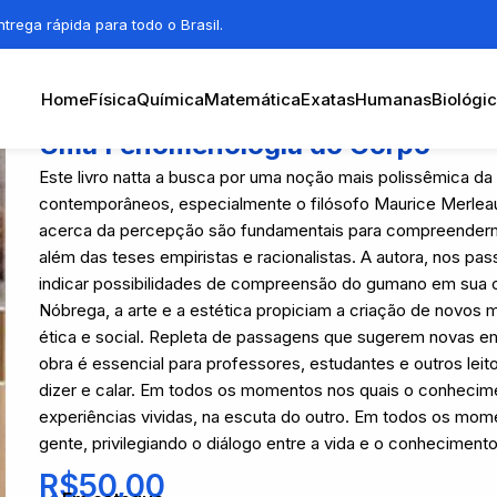
trega rápida para todo o Brasil.
Home
Física
Química
Matemática
Exatas
Humanas
Biológi
Uma Fenomenologia do Corpo
Este livro natta a busca por uma noção mais polissêmica da
contemporâneos, especialmente o filósofo Maurice Merleau
acerca da percepção são fundamentais para compreender
além das teses empiristas e racionalistas. A autora, nos pa
indicar possibilidades de compreensão do gumano em sua co
Nóbrega, a arte e a estética propiciam a criação de novo
ética e social. Repleta de passagens que sugerem novas 
obra é essencial para professores, estudantes e outros leitor
dizer e calar. Em todos os momentos nos quais o conhecime
experiências vividas, na escuta do outro. Em todos os mo
gente, privilegiando o diálogo entre a vida e o conheciment
R$
50,00