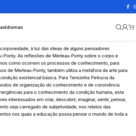
cas
Idiomas
 corporeidade, à luz das ideias de alguns pensadores
-Ponty. As reflexões de Merleau-Ponty sobre o corpo e
mos como ocorrem os processos de conhecimento, para
ssos de Merleau-Ponty, também utiliza a metáfora da arte para
ndição existencial básica. Para Terezinha Petrucia da
s modos de organização do conhecimento e de convivência
emergências para o conhecimento da condição humana, esta
es interessados em criar, descobrir, imaginar, sentir, pensar,
nto seja carregado de subjetividade, nos relatos das
mentos nos quais a educação possa pensar o mundo de toda a
o