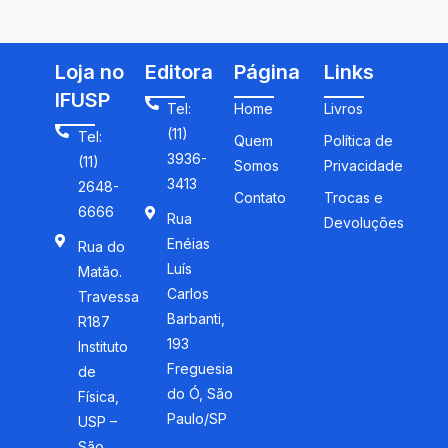
social da Amazônia
Loja no
Editora
Página
Links
IFUSP
Tel:
Home
Livros
(11)
Tel:
Quem
Política de
3936-
(11)
Somos
Privacidade
3413
2648-
Contato
Trocas e
6666
Rua
Devoluções
Enéias
Rua do
Luís
Matão.
Carlos
Travessa
Barbanti,
R187
193
Instituto
Freguesia
de
do Ó, São
Física,
Paulo/SP
USP –
São