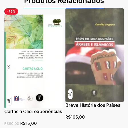
Produtos Relacionados
-75%
Breve História dos Países
Cartas a Clio: experiências
Árabes e Islâmicos
R$
165,00
de pesquisa de pós-
R$
15,00
graduação em história
R$
60,00