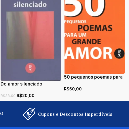
50 pequenos poemas para
um grande amor
Do amor silenciado
R$
50,00
R$
20,00
R$
38,00
s!
Cupons e Descontos Imperdíveis