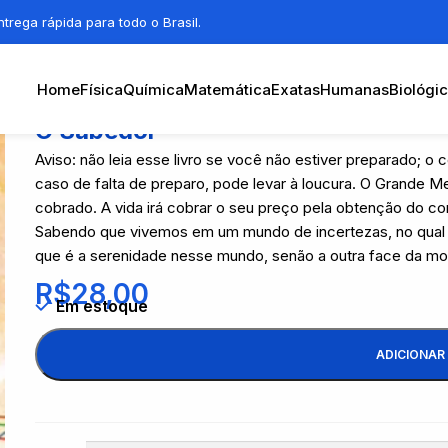
trega rápida para todo o Brasil.
Home
Física
Química
Matemática
Exatas
Humanas
Biológi
O Sabedor
Aviso: não leia esse livro se você não estiver preparado; o
caso de falta de preparo, pode levar à loucura. O Grande M
cobrado. A vida irá cobrar o seu preço pela obtenção do c
Sabendo que vivemos em um mundo de incertezas, no qual 
que é a serenidade nesse mundo, senão a outra face da mo
R$
28,00
Em estoque
ADICIONAR