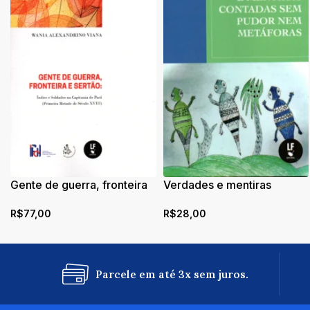
Gente de guerra, fronteira
Verdades e mentiras
e sertão: índios e soldados
contadas sem pudor nem
R$
77,00
R$
28,00
na capitania do Pará
metáforas
(primeira metade do
Século XVIII)
Parcele em até 3x sem juros.