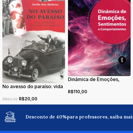
Dinâmica de Emoções,
Sentimentos e
No avesso do paraíso: vida
R$
110,00
Comportamentos
clandestina no tempo dos
R$
20,00
generais
R$
60,00
Desconto de 40%para professores, saiba mai