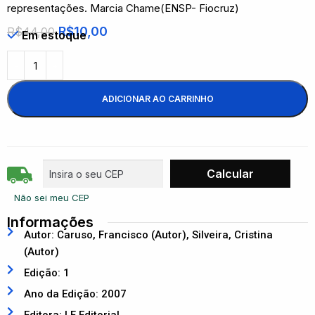
representações. Marcia Chame(ENSP- Fiocruz)
R$
10,00
R$
44,00
Em estoque
ADICIONAR AO CARRINHO
Não sei meu CEP
Informações
Autor: Caruso, Francisco (Autor), Silveira, Cristina
(Autor)
Edição: 1
Ano da Edição: 2007