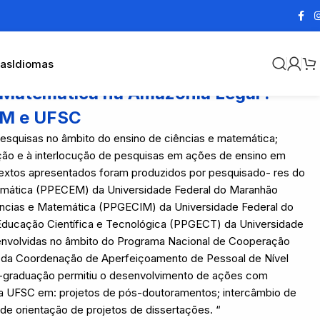
cas
Idiomas
 Matemática na Amazônia Legal :
AM e UFSC
esquisas no âmbito do ensino de ciências e matemática;
rção e à interlocução de pesquisas em ações de ensino em
 textos apresentados foram produzidos por pesquisado- res do
mática (PPECEM) da Universidade Federal do Maranhão
cias e Matemática (PPGECIM) da Universidade Federal do
ucação Científica e Tecnológica (PPGECT) da Universidade
senvolvidas no âmbito do Programa Nacional de Cooperação
da Coordenação de Aperfeiçoamento de Pessoal de Nível
s-graduação permitiu o desenvolvimento de ações com
 UFSC em: projetos de pós-doutoramentos; intercâmbio de
 de orientação de projetos de dissertações. “