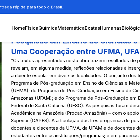
trega rápida para todo o Brasil.
Home
Física
Química
Matemática
Exatas
Humanas
Biológi
Pesquisas em Ensino de Ciências e
Uma Cooperação entre UFMA, UF
“Os textos apresentados nesta obra trazem resultados de p
revelam, em alguma medida, reflexões relacionadas à inse
ambiente escolar em diversas localidades. O conjunto dos
Programa de Pós-graduação em Ensino de Ciências e Mate
(UFMA); do Programa de Pós-Graduação em Ensino de Ciên
Amazonas (UFAM); e do Programa de Pós-Graduação em Ed
Federal de Santa Catarina (UFSC). As pesquisas foram de
Acadêmica na Amazônia (Procad-Amazônia) – com o apoio 
Superior (CAPES). A articulação dos três programas de pó
docentes e discentes da UFMA, da UFAM e de docentes da
estudantes entre as instituições/programas; e em parcerias