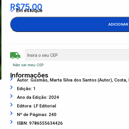
R$
75,00
Em estoque
ADICIONAR
Não sei meu CEP
Informações
Autor: Gusmão, Marta Silva dos Santos (Autor), Costa,
Edição: 1
Ano da Edição: 2024
Editora: LF Editorial
Nº de Páginas: 240
ISBN: 9786555634426