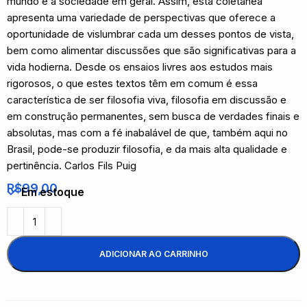
mundo e a sociedade em geral. Assim, esta coletânea
apresenta uma variedade de perspectivas que oferece a
oportunidade de vislumbrar cada um desses pontos de vista,
bem como alimentar discussões que são significativas para a
vida hodierna. Desde os ensaios livres aos estudos mais
rigorosos, o que estes textos têm em comum é essa
característica de ser filosofia viva, filosofia em discussão e
em construção permanentes, sem busca de verdades finais e
absolutas, mas com a fé inabalável de que, também aqui no
Brasil, pode-se produzir filosofia, e da mais alta qualidade e
pertinência. Carlos Fils Puig
R$
99,00
Em estoque
ADICIONAR AO CARRINHO