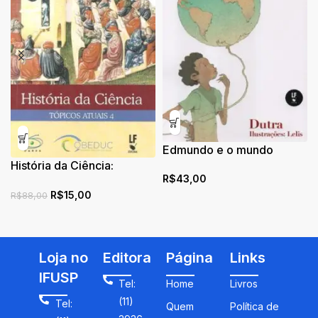
Edmundo e o mundo
História da Ciência:
R$
43,00
tópicos atuais 4
R$
15,00
R$
88,00
Loja no
Editora
Página
Links
IFUSP
Tel:
Home
Livros
(11)
Tel:
Quem
Política de