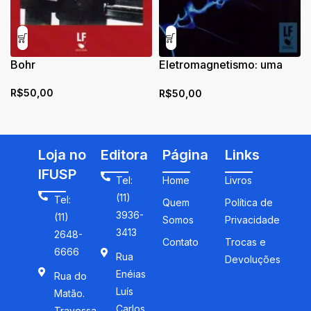
Bohr
Eletromagnetismo: uma
viagem do macro ao micro
R$
50,00
R$
50,00
Loja no
Editora
Página
Links
IFUSP
Tel:
Home
Livros
(11)
Tel:
Quem
Política de
3936-
(11)
Somos
Privacidade
3413
2648-
Contato
Trocas e
6666
Rua
Devoluções
Enéias
Rua do
Luís
Matão.
Carlos
Travessa