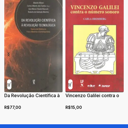
Da Revolução Científica à
Vincenzo Galilei contra o
Revolução Tecnológica:
número sonoro
R$
77,00
R$
15,00
Tópicos de História da
Física Moderna e
Contemporânea