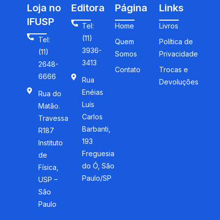
Loja no
Editora
Página
Links
IFUSP
Tel:
Home
Livros
(11)
Tel:
Quem
Política de
3936-
(11)
Somos
Privacidade
3413
2648-
Contato
Trocas e
6666
Rua
Devoluções
Enéias
Rua do
Luís
Matão.
Carlos
Travessa
Barbanti,
R187
193
Instituto
Freguesia
de
do Ó, São
Física,
Paulo/SP
USP –
São
Paulo