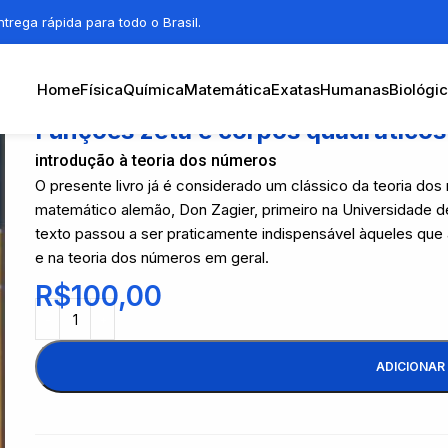
trega rápida para todo o Brasil.
Home
Física
Química
Matemática
Exatas
Humanas
Biológi
Funções zeta e corpos quadráticos 
introdução à teoria dos números
O presente livro já é considerado um clássico da teoria d
matemático alemão, Don Zagier, primeiro na Universidade d
texto passou a ser praticamente indispensável àqueles qu
e na teoria dos números em geral.
R$
100,00
ADICIONAR