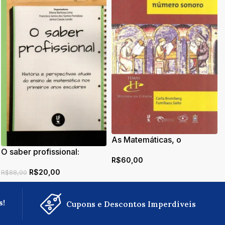
As Matemáticas, o
monocórdio e o número
O saber profissional:
R$
60,00
sonoro
história e perspectivas
R$
20,00
atuais do ensino de
R$
88,00
matemática nos primeiros
anos escolares
s!
Cupons e Descontos Imperdíveis