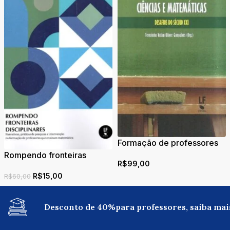
Formação de professores
de ciências e matemáticas:
Rompendo fronteiras
R$
99,00
desafios do século XXI
disciplinares: narrativas,
R$
15,00
práticas de pesquisa e
R$
60,00
intervenção na formação
de professores que
Desconto de 40%para professores, saiba mai
ensinam matemática