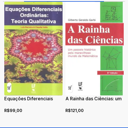
Equações Diferenciais
A Rainha das Ciências: um
Ordinárias: Teoria
passeio histórico pelo
R$
99,00
R$
121,00
Qualitativa
maravilhoso mundo da
Matemática