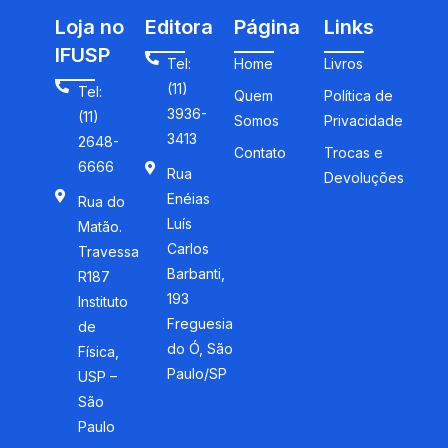
Loja no
Editora
Página
Links
IFUSP
Tel:
Home
Livros
(11)
Tel:
Quem
Política de
3936-
(11)
Somos
Privacidade
3413
2648-
Contato
Trocas e
6666
Rua
Devoluções
Enéias
Rua do
Luís
Matão.
Carlos
Travessa
Barbanti,
R187
193
Instituto
Freguesia
de
do Ó, São
Física,
Paulo/SP
USP –
São
Paulo