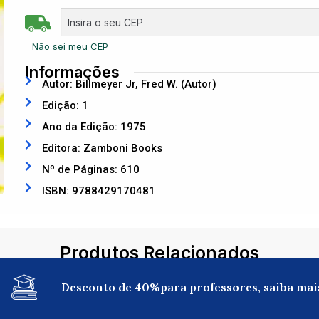
Não sei meu CEP
Informações
Autor: Billmeyer Jr, Fred W. (Autor)
Edição: 1
Ano da Edição: 1975
Editora: Zamboni Books
Nº de Páginas: 610
ISBN: 9788429170481
Produtos Relacionados
Desconto de 40%para professores, saiba mai