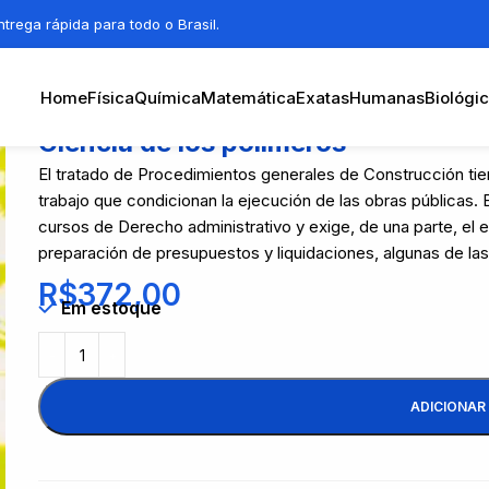
trega rápida para todo o Brasil.
Home
Física
Química
Matemática
Exatas
Humanas
Biológi
Ciencia de los polímeros
El tratado de Procedimientos generales de Construcción tie
trabajo que condicionan la ejecución de las obras públicas
cursos de Derecho administrativo y exige, de una parte, el e
preparación de presupuestos y liquidaciones, algunas de la
R$
372,00
Em estoque
ADICIONAR