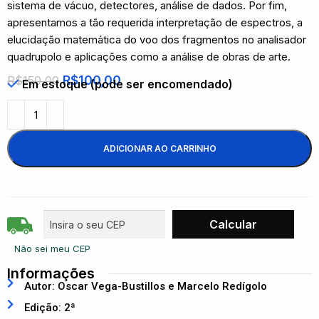
sistema de vácuo, detectores, análise de dados. Por fim,
apresentamos a tão requerida interpretação de espectros, a
elucidação matemática do voo dos fragmentos no analisador
quadrupolo e aplicações como a análise de obras de arte.
R$
100,00
R$
150,00
Em estoque (pode ser encomendado)
ADICIONAR AO CARRINHO
Não sei meu CEP
Informações
Autor: Oscar Vega-Bustillos e Marcelo Redígolo
Edição: 2ª