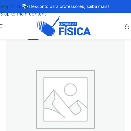
Skip to navigation
Desconto para professores,
saiba mais!
Skip to main content
-33%