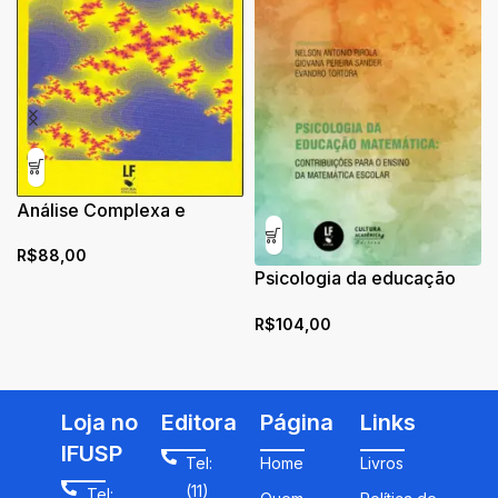
Análise Complexa e
Equações Diferenciais:
R$
88,00
Exercícios
Psicologia da educação
matemática: contribuições
R$
104,00
para o ensino da
matemática escolar
Loja no
Editora
Página
Links
IFUSP
Tel:
Home
Livros
(11)
Tel: