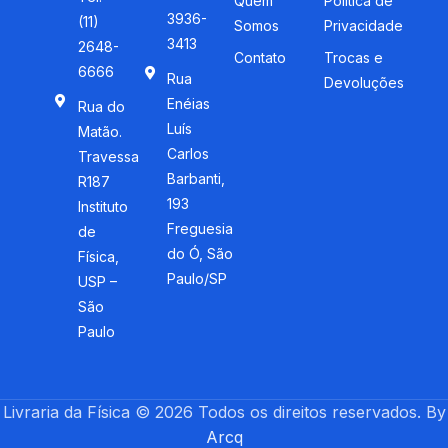
Quem
Política de
3936-
(11)
Somos
Privacidade
3413
2648-
Contato
Trocas e
6666
Rua
Devoluções
Enéias
Rua do
Luís
Matão.
Carlos
Travessa
Barbanti,
R187
193
Instituto
Freguesia
de
do Ó, São
Física,
Paulo/SP
USP –
São
Paulo
Livraria da Física © 2026 Todos os direitos reservados. By
Arcq