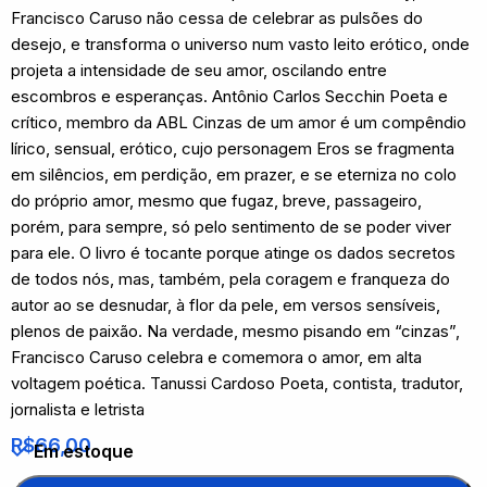
Francisco Caruso não cessa de celebrar as pulsões do
desejo, e transforma o universo num vasto leito erótico, onde
projeta a intensidade de seu amor, oscilando entre
escombros e esperanças. Antônio Carlos Secchin Poeta e
crítico, membro da ABL Cinzas de um amor é um compêndio
lírico, sensual, erótico, cujo personagem Eros se fragmenta
em silêncios, em perdição, em prazer, e se eterniza no colo
do próprio amor, mesmo que fugaz, breve, passageiro,
porém, para sempre, só pelo sentimento de se poder viver
para ele. O livro é tocante porque atinge os dados secretos
de todos nós, mas, também, pela coragem e franqueza do
autor ao se desnudar, à flor da pele, em versos sensíveis,
plenos de paixão. Na verdade, mesmo pisando em “cinzas”,
Francisco Caruso celebra e comemora o amor, em alta
voltagem poética. Tanussi Cardoso Poeta, contista, tradutor,
jornalista e letrista
R$
66,00
Em estoque