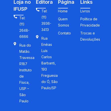
Loja no
Editora
Página
Links
IFUSP
Tel:
Home
Livros
(11)
Tel:
Quem
Política de
3936-
(11)
Somos
Privacidade
3413
2648-
Contato
Trocas e
6666
Rua
Devoluções
Enéias
Rua do
Luís
Matão.
Carlos
Travessa
Barbanti,
R187
193
Instituto
Freguesia
de
do Ó, São
Física,
Paulo/SP
USP –
São
Paulo