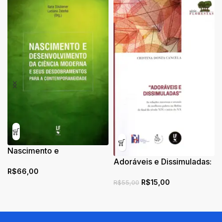
Nascimento e
desenvolvimento de
Adoráveis e Dissimuladas:
R$
66,00
ciência moderna e seus
as relações amorosas e
R$
15,00
desdobramentos para a
sexuais de mulheres
R$
55,00
contemporaneidade
pobres na Belém do final
do século XIX e início do
XX