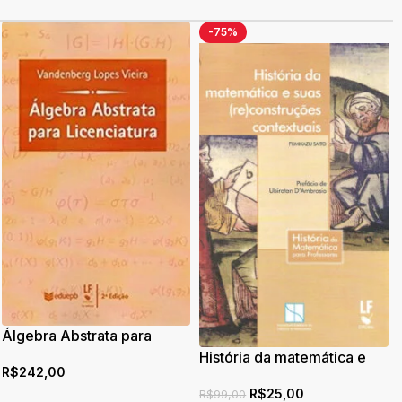
-75%
Álgebra Abstrata para
Licenciatura
História da matemática e
R$
242,00
suas (re)construções
R$
25,00
contextuais
R$
99,00