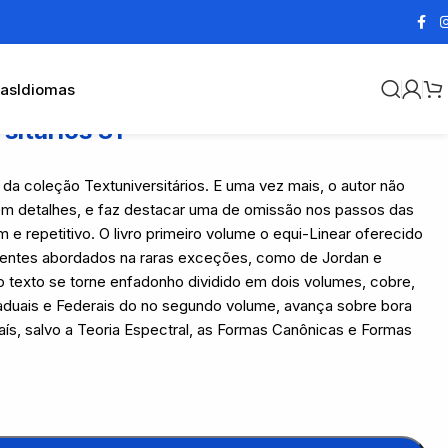
cas
Idiomas
rsitários 31
da coleção Textuniversitários. E uma vez mais, o autor não
em detalhes, e faz destacar uma de omissão nos passos das
 repetitivo. O livro primeiro volume o equi-Linear oferecido
mentes abordados na raras exceções, como de Jordan e
e o texto se torne enfadonho dividido em dois volumes, cobre,
aduais e Federais do no segundo volume, avança sobre bora
aís, salvo a Teoria Espectral, as Formas Canônicas e Formas