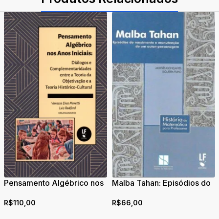
Pensamento Algébrico nos
Malba Tahan: Episódios do
Anos Iniciais: Diálogos e
nascimento e manutenção
R$
110,00
R$
66,00
Complementaridades entre
de um autor-personagem
a Teoria da Objetivação e a