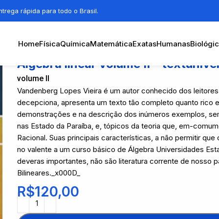
trega rápida para todo o Brasil.
Home
Física
Química
Matemática
Exatas
Humanas
Biológi
Álgebra linear volume II – textunive
volume II
Vandenberg Lopes Vieira é um autor conhecido dos leitores 
decepciona, apresenta um texto tão completo quanto rico 
demonstrações e na descrição dos inúmeros exemplos, sem e
nas Estado da Paraíba, e, tópicos da teoria que, em-comu
Racional. Suas principais características, a não permitir qu
no valente a um curso básico de Álgebra Universidades Est
deveras importantes, não são literatura corrente de nosso p
Bilineares._x000D_
R$
120,00