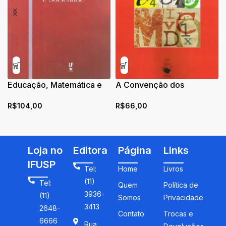
Educação, Matemática e
A Convenção dos
Sociedade
Algarismos
R$
104,00
R$
66,00
Loja no
Editora
Página
Links
IFUSP
Tel:
Home
Livros
(11)
Tel:
Quem
Política de
3936-
(11)
Somos
Privacidade
3413
2648-
Contato
Trocas e
6666
Rua