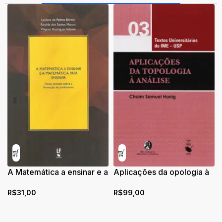
A Matemática a ensinar e a
Aplicações da opologia à
Matemática para ensinar:
Análise
R$
31,00
R$
99,00
novos estudos sobre a
formação de professores