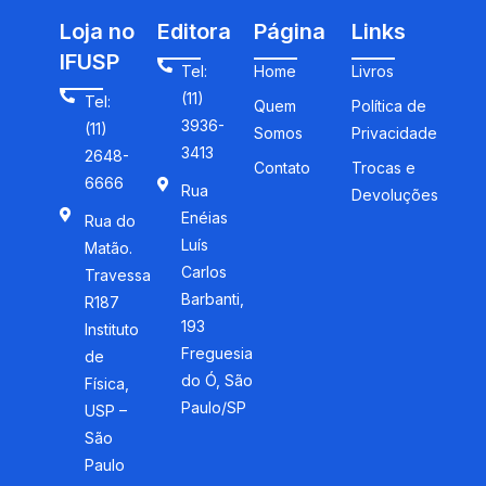
Loja no
Editora
Página
Links
IFUSP
Tel:
Home
Livros
(11)
Tel:
Quem
Política de
3936-
(11)
Somos
Privacidade
3413
2648-
Contato
Trocas e
6666
Rua
Devoluções
Enéias
Rua do
Luís
Matão.
Carlos
Travessa
Barbanti,
R187
193
Instituto
Freguesia
de
do Ó, São
Física,
Paulo/SP
USP –
São
Paulo