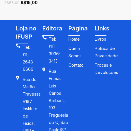
R$
15,00
educação matemática
R$
55,00
Loja no
Editora
Página
Links
IFUSP
Tel:
Home
Livros
(11)
Tel:
Quem
Política de
3936-
(11)
Somos
Privacidade
3413
2648-
Contato
Trocas e
6666
Rua
Devoluções
Enéias
Rua do
Luís
Matão.
Carlos
Travessa
Barbanti,
R187
193
Instituto
Freguesia
de
do Ó, São
Física,
Paulo/SP
USP –