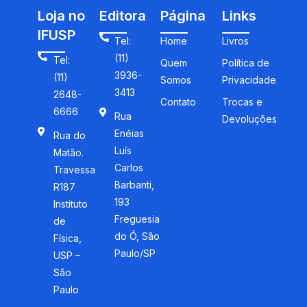
Loja no
Editora
Página
Links
IFUSP
Tel:
Home
Livros
(11)
Tel:
Quem
Política de
3936-
(11)
Somos
Privacidade
3413
2648-
Contato
Trocas e
6666
Rua
Devoluções
Enéias
Rua do
Luís
Matão.
Carlos
Travessa
Barbanti,
R187
193
Instituto
Freguesia
de
do Ó, São
Física,
Paulo/SP
USP –
São
Paulo