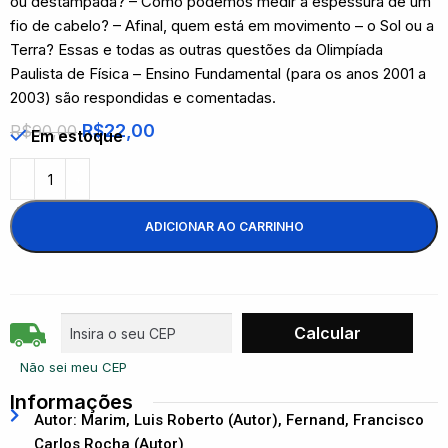
ou destampada? – Como podemos medir a espessura de um
fio de cabelo? – Afinal, quem está em movimento – o Sol ou a
Terra? Essas e todas as outras questões da Olimpíada
Paulista de Física – Ensino Fundamental (para os anos 2001 a
2003) são respondidas e comentadas.
R$
22,00
R$
90,00
Em estoque
ADICIONAR AO CARRINHO
Não sei meu CEP
Informações
Autor: Marim, Luis Roberto (Autor), Fernand, Francisco
Carlos Rocha (Autor)