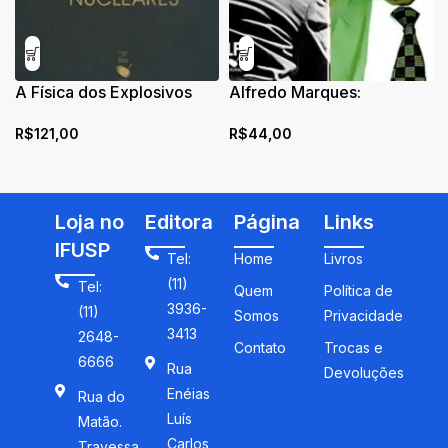
A Física dos Explosivos
Alfredo Marques:
Nucleares
Revivências
R$
121,00
R$
44,00
Loja no
Editora
Página
Links
IFUSP
Tel:
Home
Livros
(11)
Tel:
Quem
Política de
3936-
(11)
Somos
Privacidade
3413
2648-
Contato
Trocas e
6666
Rua
Devoluções
Enéias
Rua do
Luís
Matão.
Carlos
Travessa